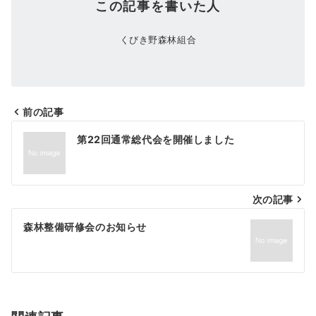
この記事を書いた人
くびき野森林組合
前の記事
投
第22回通常総代会を開催しました
稿
ナ
次の記事
ビ
ゲ
森林整備研修会のお知らせ
ー
シ
ョ