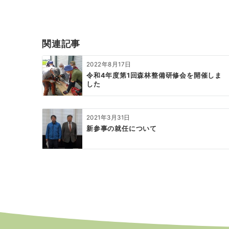
ナ
ビ
ゲ
関連記事
ー
2022年8月17日
シ
令和4年度第1回森林整備研修会を開催しま
した
ョ
ン
2021年3月31日
新参事の就任について